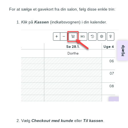
For at sælge et gavekort fra din salon, følg disse enkle trin:
Klik
på
Kassen
(indkøbsvognen) i din kalender.
Hjælp
Vælg
Checkout
med kunde
eller
Til kassen
.