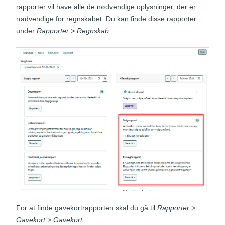
rapporter vil have alle de nødvendige oplysninger, der er
nødvendige for regnskabet. Du kan finde disse rapporter
under
Rapporter
> Regnskab.
For at finde gavekortrapporten skal du gå til
Rapporte
r >
Gavekort
> Gavekort.