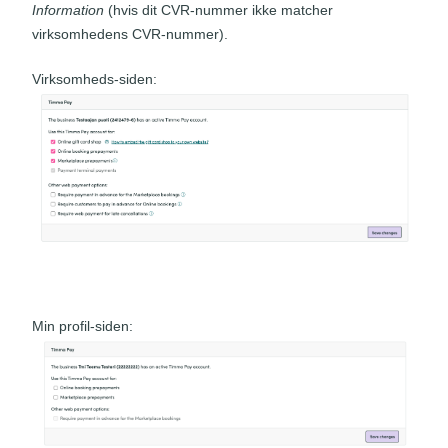
Information
(hvis dit CVR-nummer ikke matcher
virksomhedens CVR-nummer).
Virksomheds-siden:
Min profil-siden: