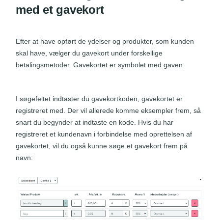
med et gavekort
Efter at have opført de ydelser og produkter, som kunden
skal have, vælger du gavekort under forskellige
betalingsmetoder. Gavekortet er symbolet med gaven.
I søgefeltet indtaster du gavekortkoden, gavekortet er
registreret med. Der vil allerede komme eksempler frem, så
snart du begynder at indtaste en kode. Hvis du har
registreret et kundenavn i forbindelse med oprettelsen af
gavekortet, vil du også kunne søge et gavekort frem på
navn: