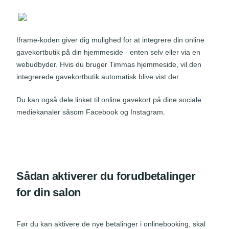
Iframe-koden giver dig mulighed for at integrere din online
gavekortbutik på din hjemmeside - enten selv eller via en
webudbyder. Hvis du bruger Timmas hjemmeside, vil den
integrerede gavekortbutik automatisk blive vist der.
Du kan også dele linket til online gavekort på dine sociale
mediekanaler såsom Facebook og Instagram.
Sådan aktiverer du forudbetalinger
for din salon
Før du kan aktivere de nye betalinger i onlinebooking, skal