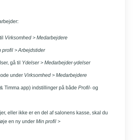
darbejder:
til
Virksomhed
> Medarbejdere
n p
rofil > Arbejdstider
er, gå til
Ydelser > Medarbejder-ydelser
nkode under
Virksomhed > Medarbejdere
& Timma app) indstillinger på både
Profil-
og
er, eller ikke er en del af salonens kasse, skal du
lføje en ny under
Min p
rofil >